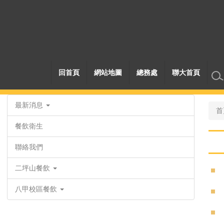
跳
到
主
要
內
容
區
回首頁
網站地圖
總務處
聯大首頁
最新消息
首
餐飲衛生
聯絡我們
二坪山餐飲
八甲校區餐飲