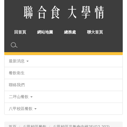
跳
到
主
要
內
回首頁
網站地圖
總務處
聯大首頁
容
區
最新消息
餐飲衛生
聯絡我們
二坪山餐飲
八甲校區餐飲
首頁
八甲校區餐飲
八甲校區共教會中棟2F(G2-202)