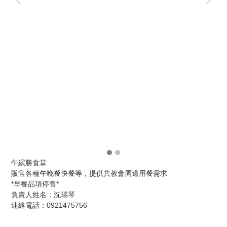
午縯勝食堂
販售各種午晚餐快餐等，提供共教會周邊用餐需求
*早餐品項停售*
負責人姓名：沈瑞琴
連絡電話：0921475756