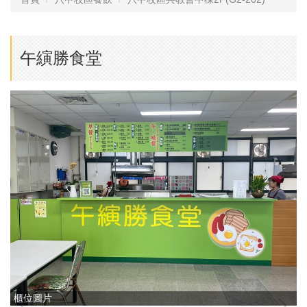
午縯勝食堂
櫃位圖片